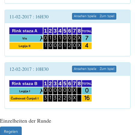
11-02-2017 : 16H30
Ansehen Spiele
Zum Spiel
1
2
3
4
5
6
7
8
Rink staza A
TOTAL
7
0
1
3
1
0
0
2
X
Vis
4
1
0
0
0
1
2
0
X
Legija II
12-02-2017 : 10H30
Ansehen Spiele
Zum Spiel
1
2
3
4
5
6
7
8
Rink staza B
TOTAL
0
0
0
0
0
0
0
X
Legija I
16
3
1
3
2
2
5
X
Čudnovati Čunjaš I
Einzelheiten der Runde
Regelen