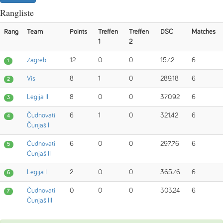
Rangliste
Rang
Team
Points
Treffen
Treffen
DSC
Matches
1
2
Zagreb
12
0
0
157.2
6
1
Vis
8
1
0
289.18
6
2
Legija II
8
0
0
370.92
6
3
Čudnovati
6
1
0
321.42
6
4
Čunjaš I
Čudnovati
6
0
0
297.76
6
5
Čunjaš II
Legija I
2
0
0
365.76
6
6
Čudnovati
0
0
0
303.24
6
7
Čunjaš III