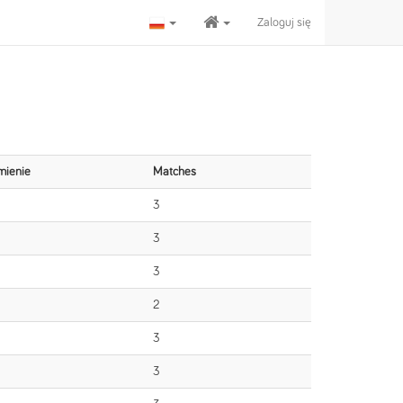
Zaloguj się
mienie
Matches
3
3
3
2
3
3