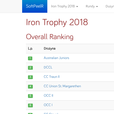
SoftPeelR
Iron Trophy 2018
Rundy
Duży
Iron Trophy 2018
Overall Ranking
L.p.
Drużyna
Australian Juniors
1
DCCL
2
CC Traun II
3
CC Union St. Margarethen
4
OCC II
5
OCC I
6