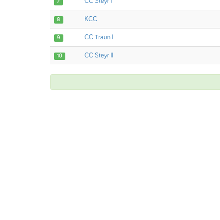
CC Steyr I
7
KCC
8
CC Traun I
9
CC Steyr II
10