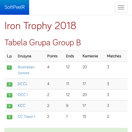
SoftPeelR
Toggle
naviga
Iron Trophy 2018
Tabela Grupa Group B
L.p.
Drużyna
Points
Ends
Kamienie
Matches
Australian
4
12
20
3
1
Juniors
DCCL
4
11
17
3
2
OCC I
2
12
20
3
3
KCC
2
9
17
3
4
CC Traun I
2
7
15
2
5