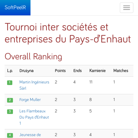
SoftPeelR
Toggle
naviga
Tournoi inter sociétés et
entreprises du Pays-d’Enhaut
Overall Ranking
L.p.
Drużyna
Points
Ends
Kamienie
Matches
Martin Ingénieurs
2
4
11
1
1
Sàrl
Forge Muller
2
3
8
1
2
Les Flambeaux
2
3
5
1
3
Du Pays d’Enhaut
1
Jeunesse de
2
3
4
1
4