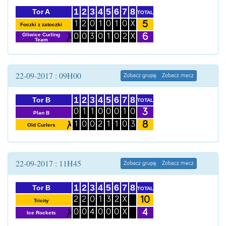
1
2
3
4
5
6
7
8
Tor A
TOTAL
5
1
2
0
1
0
1
0
X
Foczki z zatoczki
6
Gliwice Curling
0
0
3
0
1
0
2
X
Team
22-09-2017 : 09H00
Zobacz grupę
Zobacz mecz
1
2
3
4
5
6
7
8
Tor B
TOTAL
3
0
1
1
0
0
0
1
0
Plan B
8
1
0
0
2
1
1
0
3
Old Curlers
22-09-2017 : 11H45
Zobacz grupę
Zobacz mecz
1
2
3
4
5
6
7
8
Tor B
TOTAL
10
2
2
0
1
3
2
X
Tricity
4
0
0
4
0
0
0
X
Ice Rockets