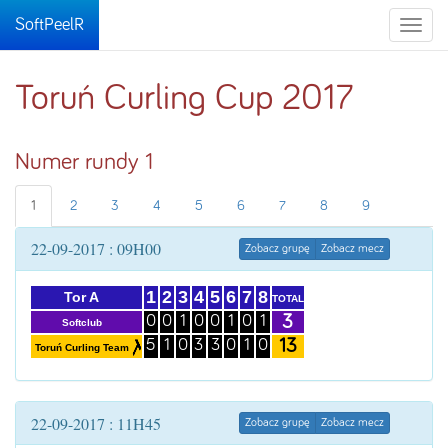
SoftPeelR
Toggle
naviga
Toruń Curling Cup 2017
Numer rundy 1
1
2
3
4
5
6
7
8
9
22-09-2017 : 09H00
Zobacz grupę
Zobacz mecz
1
2
3
4
5
6
7
8
Tor A
TOTAL
3
0
0
1
0
0
1
0
1
Softclub
13
5
1
0
3
3
0
1
0
Toruń Curling Team
22-09-2017 : 11H45
Zobacz grupę
Zobacz mecz