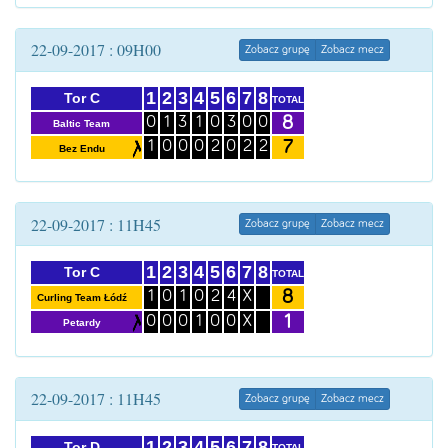
22-09-2017 : 09H00
Zobacz grupę
Zobacz mecz
1
2
3
4
5
6
7
8
Tor C
TOTAL
8
0
1
3
1
0
3
0
0
Baltic Team
7
1
0
0
0
2
0
2
2
Bez Endu
22-09-2017 : 11H45
Zobacz grupę
Zobacz mecz
1
2
3
4
5
6
7
8
Tor C
TOTAL
8
1
0
1
0
2
4
X
Curling Team Łódź
1
0
0
0
1
0
0
X
Petardy
22-09-2017 : 11H45
Zobacz grupę
Zobacz mecz
1
2
3
4
5
6
7
8
Tor D
TOTAL