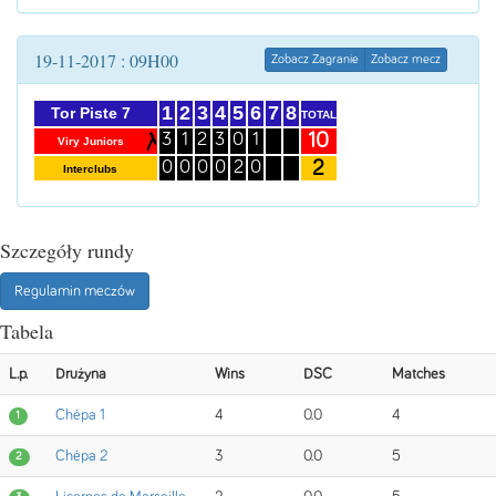
19-11-2017 : 09H00
Zobacz Zagranie
Zobacz mecz
1
2
3
4
5
6
7
8
Tor Piste 7
TOTAL
10
3
1
2
3
0
1
Viry Juniors
2
0
0
0
0
2
0
Interclubs
Szczegóły rundy
Regulamin meczów
Tabela
L.p.
Drużyna
Wins
DSC
Matches
Chépa 1
4
0.0
4
1
Chépa 2
3
0.0
5
2