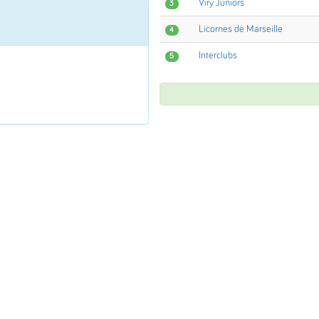
Viry Juniors
3
Licornes de Marseille
4
Interclubs
5