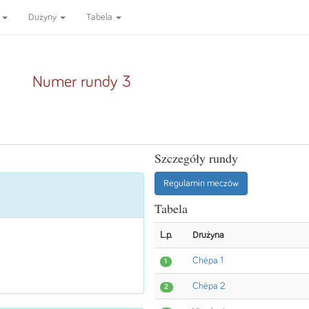
y
Dużyny
Tabela
Numer rundy 3
Szczegóły rundy
Regulamin meczów
Tabela
L.p.
Drużyna
Chépa 1
1
Chépa 2
2