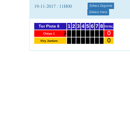
19-11-2017 : 11H00
Zobacz Zagranie
Zobacz mecz
1
2
3
4
5
6
7
8
Tor Piste 6
TOTAL
0
Chépa 1
0
Viry Juniors