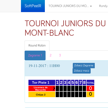
SoftPeelR
TOURNOI JUNIORS DU MO...
Rund
TOURNOI JUNIORS DU
MONT-BLANC
Round Robin
Zagranie 1
2
3
19-11-2017 : 11H00
Zobacz Zagranie
Zobacz mecz
1
2
3
4
5
6
7
8
Tor Piste 1
TOTAL
0
Licornes de
Marseille
0
Chépa 2