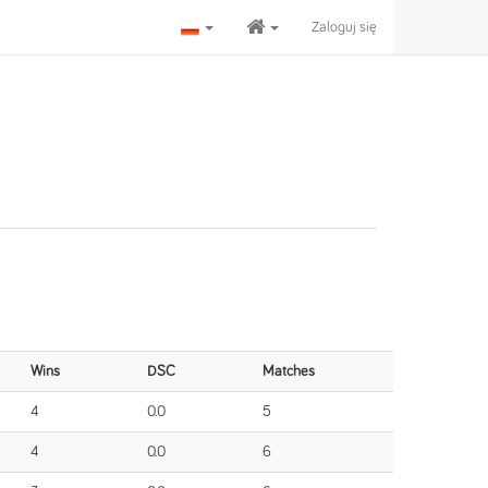
Zaloguj się
Wins
DSC
Matches
4
0.0
5
4
0.0
6