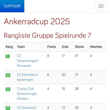
SoftPeelR
Toggle
naviga
Ankerradcup 2025
Rangliste Gruppe Spielrunde 7
Rang
Team
Points
Ends
Steine
Matches
CC
8
17
31
4
1
Schwenningen/
Schweizer
CC Mannheim/
6
20
31
4
2
Kattermann
Curling Club
4
15
28
4
3
Schwenningen
Allstars I
CC Konstanz/
4
13
20
4
4