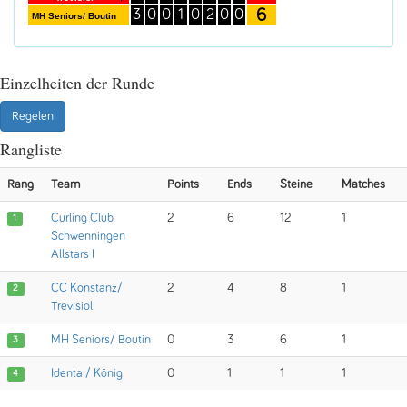
6
3
0
0
1
0
2
0
0
MH Seniors/ Boutin
Einzelheiten der Runde
Regelen
Rangliste
Rang
Team
Points
Ends
Steine
Matches
Curling Club
2
6
12
1
1
Schwenningen
Allstars I
CC Konstanz/
2
4
8
1
2
Trevisiol
MH Seniors/ Boutin
0
3
6
1
3
Identa / König
0
1
1
1
4