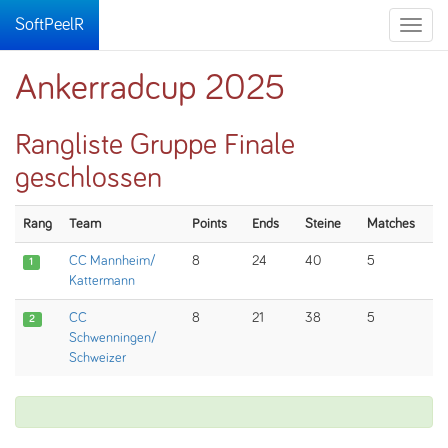
SoftPeelR
Toggle
naviga
Ankerradcup 2025
Rangliste Gruppe Finale
geschlossen
Rang
Team
Points
Ends
Steine
Matches
CC Mannheim/
8
24
40
5
1
Kattermann
CC
8
21
38
5
2
Schwenningen/
Schweizer