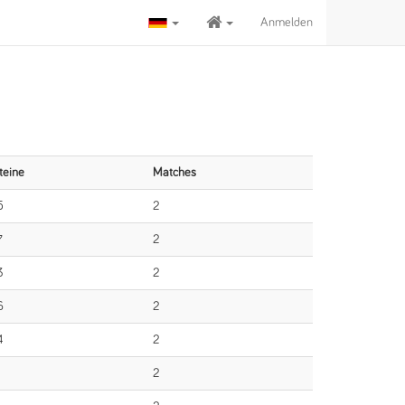
Anmelden
teine
Matches
5
2
7
2
3
2
6
2
4
2
2