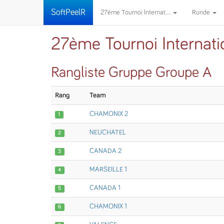
SoftPeelR
27ème Tournoi Internat...
Runde
27ème Tournoi Internat
Rangliste Gruppe Groupe A
Rang
Team
CHAMONIX 2
1
NEUCHATEL
2
CANADA 2
3
MARSEILLE 1
4
CANADA 1
5
CHAMONIX 1
6