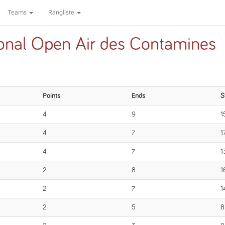
Teams
Rangliste
ional Open Air des Contamines
Points
Ends
S
4
9
1
4
7
1
4
7
1
2
8
1
2
7
1
2
5
8