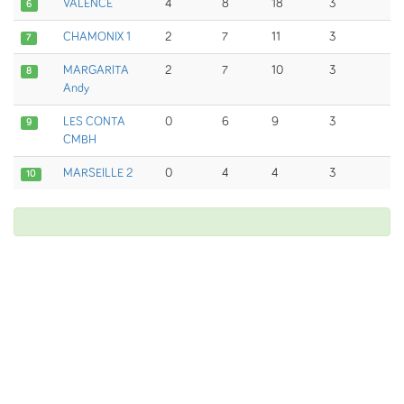
VALENCE
4
8
18
3
6
CHAMONIX 1
2
7
11
3
7
MARGARITA
2
7
10
3
8
Andy
LES CONTA
0
6
9
3
9
CMBH
MARSEILLE 2
0
4
4
3
10