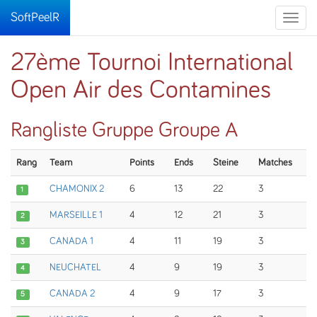
SoftPeelR
Toggle
naviga
27ème Tournoi International
Open Air des Contamines
Rangliste Gruppe Groupe A
Rang
Team
Points
Ends
Steine
Matches
CHAMONIX 2
6
13
22
3
1
MARSEILLE 1
4
12
21
3
2
CANADA 1
4
11
19
3
3
NEUCHATEL
4
9
19
3
4
CANADA 2
4
9
17
3
5