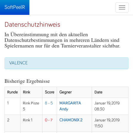
SoftPeelR
Toggle
naviga
Datenschutzhinweis
In Übereinstimmung mit den aktuellen
Datenschutzbestimmungen in mehreren Ländern sind
Spielernamen nur für den Turnierveranstalter sichtbar.
VALENCE
Bisherige Ergebnisse
Runde
Rink
Score
Gegner
Date
1
Rink Piste
8 - 5
MARGARITA
Januar 19, 2019
5
Andy
08:30
2
Rink 1
0 - 7
CHAMONIX 2
Januar 19, 2019
11:50