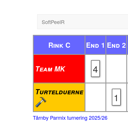
SoftPeelR
Rink C
End 1
End 2
4
Team MK
Turtelduerne
1
Tårnby Parmix turnering 2025/26