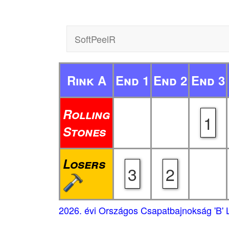
SoftPeelR
Rink A
End 1
End 2
End 3
Rolling
1
Stones
Losers
3
2
2026. évi Országos Csapatbajnokság 'B' 