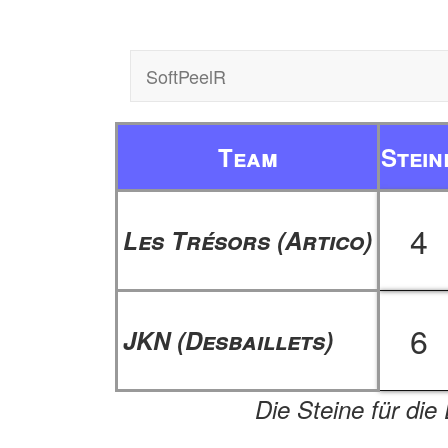
SoftPeelR
Team
Stein
4
Les Trésors (Artico)
6
JKN (Desbaillets)
Die Steine für die