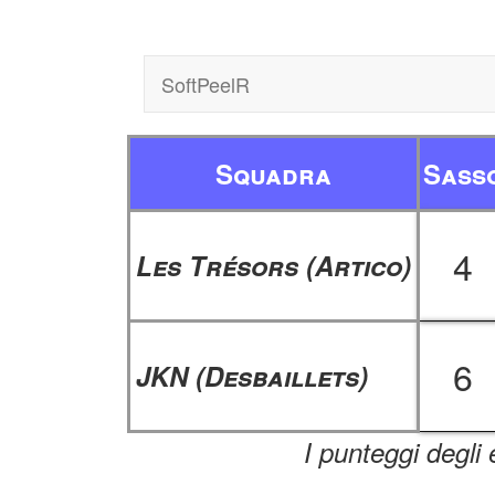
SoftPeelR
Squadra
Sass
4
Les Trésors (Artico)
6
JKN (Desbaillets)
I punteggi degli