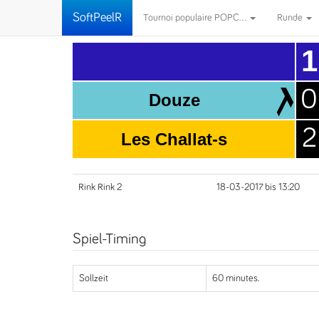
SoftPeelR
Tournoi populaire POPC...
Runde
1
0
Douze
2
Les Challat-s
Rink Rink 2
18-03-2017 bis 13:20
Spiel-Timing
Sollzeit
60 minutes.