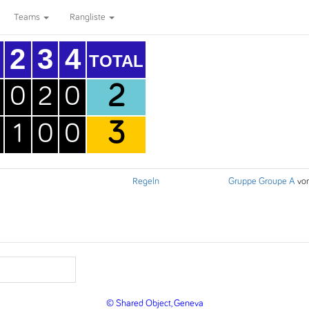
Teams
Rangliste
2
3
4
TOTAL
2
0
2
0
3
1
0
0
Regeln
Gruppe Groupe A
vo
© Shared Object, Geneva