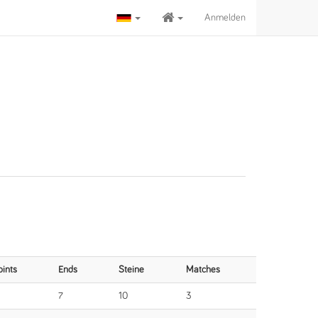
Anmelden
oints
Ends
Steine
Matches
7
10
3