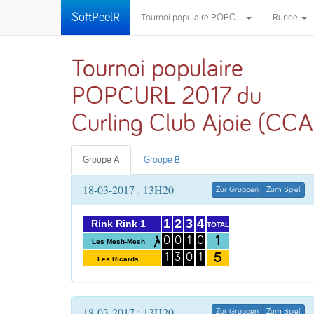
SoftPeelR
Tournoi populaire POPC...
Runde
Tournoi populaire
POPCURL 2017 du
Curling Club Ajoie (CCA
Groupe A
Groupe B
18-03-2017 : 13H20
Zur Gruppen
Zum Spiel
1
2
3
4
Rink Rink 1
TOTAL
1
0
0
1
0
Les Mesh-Mesh
5
1
3
0
1
Les Ricards
18-03-2017 : 13H20
Zur Gruppen
Zum Spiel