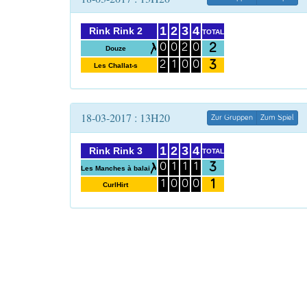
1
2
3
4
Rink Rink 2
TOTAL
2
0
0
2
0
Douze
3
2
1
0
0
Les Challat-s
18-03-2017 : 13H20
Zur Gruppen
Zum Spiel
1
2
3
4
Rink Rink 3
TOTAL
3
0
1
1
1
Les Manches à balai
1
1
0
0
0
CurlHirt