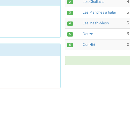
Les Challat-s
4
2
Les Manches à balai
3
3
Les Mesh-Mesh
3
4
Douze
3
5
CurlHirt
0
6