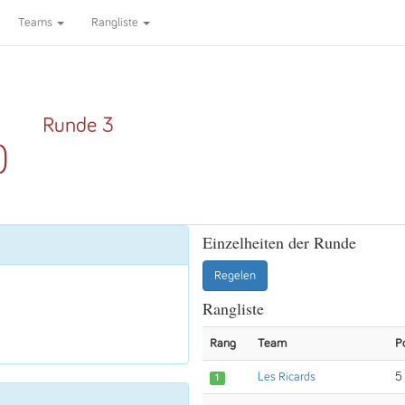
Teams
Rangliste
Runde 3
)
Einzelheiten der Runde
Regelen
Rangliste
Rang
Team
P
Les Ricards
5
1