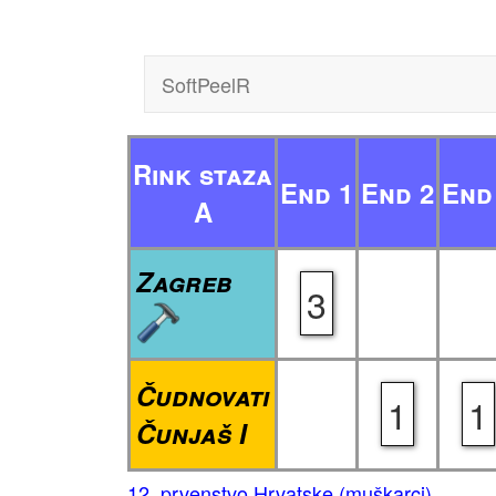
SoftPeelR
Rink staza
End 1
End 2
End
A
Zagreb
3
Čudnovati
1
1
Čunjaš I
12. prvenstvo Hrvatske (muškarci)