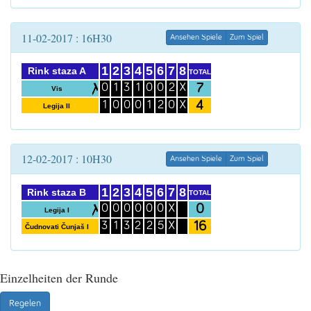
11-02-2017 : 16H30
Ansehen Spiele
Zum Spiel
1
2
3
4
5
6
7
8
Rink staza A
TOTAL
7
0
1
3
1
0
0
2
X
Vis
4
1
0
0
0
1
2
0
X
Legija II
12-02-2017 : 10H30
Ansehen Spiele
Zum Spiel
1
2
3
4
5
6
7
8
Rink staza B
TOTAL
0
0
0
0
0
0
0
X
Legija I
16
3
1
3
2
2
5
X
Čudnovati Čunjaš I
Einzelheiten der Runde
Regelen