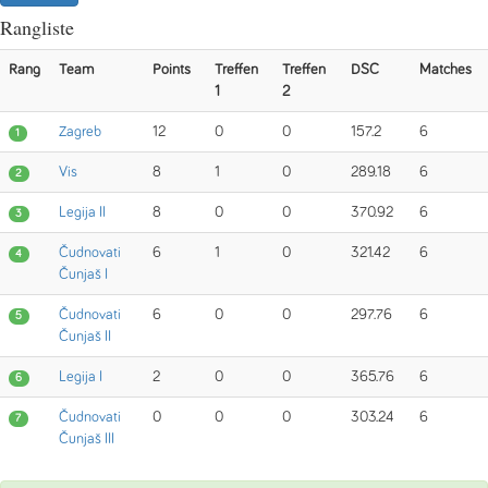
Rangliste
Rang
Team
Points
Treffen
Treffen
DSC
Matches
1
2
Zagreb
12
0
0
157.2
6
1
Vis
8
1
0
289.18
6
2
Legija II
8
0
0
370.92
6
3
Čudnovati
6
1
0
321.42
6
4
Čunjaš I
Čudnovati
6
0
0
297.76
6
5
Čunjaš II
Legija I
2
0
0
365.76
6
6
Čudnovati
0
0
0
303.24
6
7
Čunjaš III