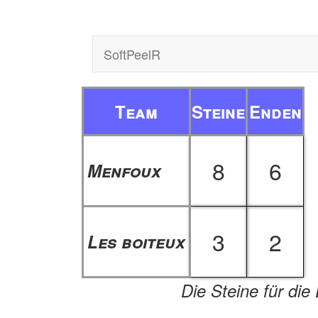
SoftPeelR
Team
Steine
Enden
8
6
Menfoux
3
2
Les boiteux
Die Steine für die