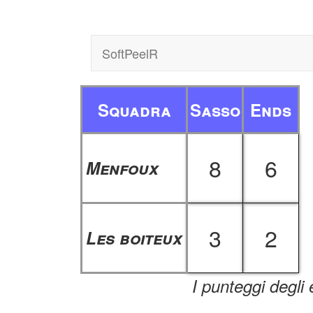
SoftPeelR
Squadra
Sasso
Ends
8
6
Menfoux
3
2
Les boiteux
I punteggi degli