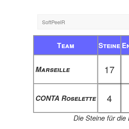
SoftPeelR
Team
Steine
E
17
Marseille
4
CONTA Roselette
Die Steine für die