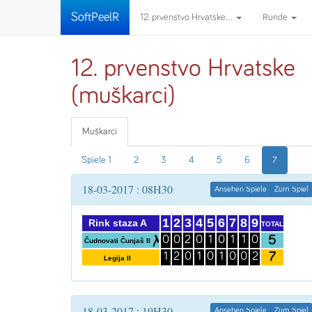
SoftPeelR
12. prvenstvo Hrvatske...
Runde
12. prvenstvo Hrvatske
(muškarci)
Muškarci
Spiele 1
2
3
4
5
6
7
18-03-2017 : 08H30
Ansehen Spiele
Zum Spiel
1
2
3
4
5
6
7
8
9
Rink staza A
TOTAL
5
0
0
2
0
1
0
1
1
0
Čudnovati Čunjaš II
7
1
2
0
1
0
1
0
0
2
Legija II
18-03-2017 : 19H30
Ansehen Spiele
Zum Spiel