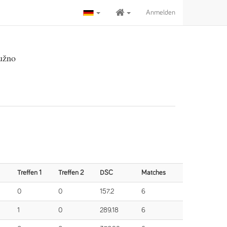
Anmelden
užno
Treffen 1
Treffen 2
DSC
Matches
0
0
157.2
6
1
0
289.18
6