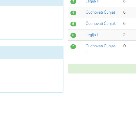
Legija II
8
3
Čudnovati Čunjaš I
6
4
Čudnovati Čunjaš II
6
5
Legija I
2
6
Čudnovati Čunjaš
0
7
III