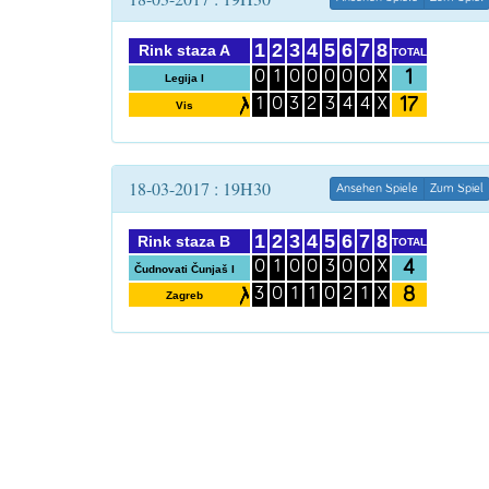
1
2
3
4
5
6
7
8
Rink staza A
TOTAL
1
0
1
0
0
0
0
0
X
Legija I
17
1
0
3
2
3
4
4
X
Vis
18-03-2017 : 19H30
Ansehen Spiele
Zum Spiel
1
2
3
4
5
6
7
8
Rink staza B
TOTAL
4
0
1
0
0
3
0
0
X
Čudnovati Čunjaš I
8
3
0
1
1
0
2
1
X
Zagreb