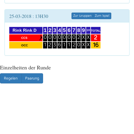
25-03-2018 : 13H30
Zur Gruppen
Zum Spiel
1
2
3
4
5
6
7
8
9
Rink Rink D
10
TOTAL
2
0
0
0
0
0
0
0
2
X
X
CCS
16
1
2
3
6
1
1
2
0
X
X
OCC
Einzelheiten der Runde
Regelen
Paarung