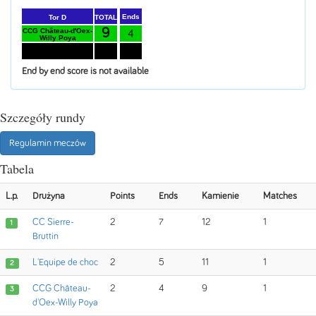
Ends
TOTAL
Tor D
9
CCG Château-d'Oex-
4
Willy Poya
6
4
CC Leysin - Juniors
End by end score is not available
Szczegóły rundy
Regulamin meczów
Tabela
L.p.
Drużyna
Points
Ends
Kamienie
Matches
CC Sierre-
2
7
12
1
1
Bruttin
L'Equipe de choc
2
5
11
1
2
CCG Château-
2
4
9
1
3
d'Oex-Willy Poya