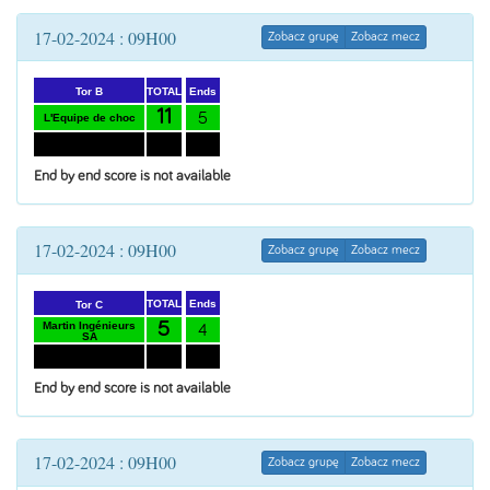
17-02-2024 : 09H00
Zobacz grupę
Zobacz mecz
Ends
TOTAL
Tor B
11
5
L'Equipe de choc
4
CC Sion-PIerres
3
pression
End by end score is not available
17-02-2024 : 09H00
Zobacz grupę
Zobacz mecz
Ends
TOTAL
Tor C
5
Martin Ingénieurs
4
SA
7
4
CCG Ice Breaker
End by end score is not available
17-02-2024 : 09H00
Zobacz grupę
Zobacz mecz