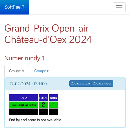
SoftPeelR
Toggle
naviga
Grand-Prix Open-air
Château-d'Oex 2024
Numer rundy 1
Groupe A
Groupe B
17-02-2024 : 09H00
Zobacz grupę
Zobacz mecz
Ends
TOTAL
Tor A
2
1
CC Saint Gervais
12
7
CC Sierre-Bruttin
End by end score is not available