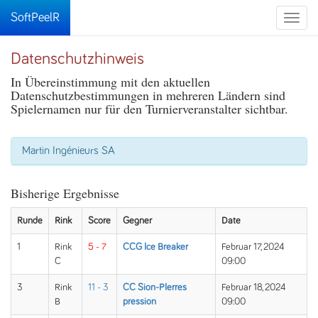
SoftPeelR
Toggle
naviga
Datenschutzhinweis
In Übereinstimmung mit den aktuellen
Datenschutzbestimmungen in mehreren Ländern sind
Spielernamen nur für den Turnierveranstalter sichtbar.
Martin Ingénieurs SA
Bisherige Ergebnisse
Runde
Rink
Score
Gegner
Date
1
Rink
5 - 7
CCG Ice Breaker
Februar 17, 2024
C
09:00
3
Rink
11 - 3
CC Sion-PIerres
Februar 18, 2024
B
pression
09:00