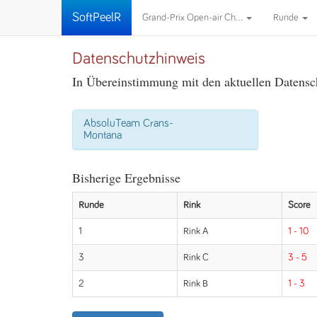
SoftPeelR
Grand-Prix Open-air Ch...
Runde
Datenschutzhinweis
In Übereinstimmung mit den aktuellen Datensch
AbsoluTeam Crans-
Montana
Bisherige Ergebnisse
Runde
Rink
Score
1
Rink A
1 - 10
3
Rink C
3 - 5
2
Rink B
1 - 3