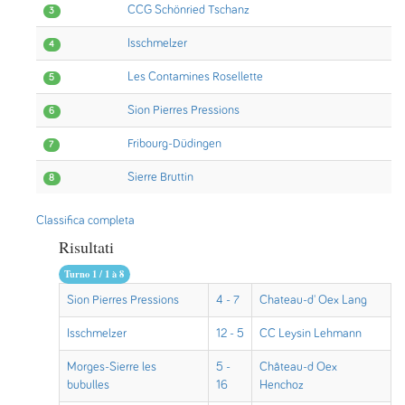
CCG Schönried Tschanz
3
Isschmelzer
4
Les Contamines Rosellette
5
Sion Pierres Pressions
6
Fribourg-Düdingen
7
Sierre Bruttin
8
Classifica completa
Risultati
Turno 1 / 1 à 8
Sion Pierres Pressions
4 - 7
Chateau-d' Oex Lang
Isschmelzer
12 - 5
CC Leysin Lehmann
Morges-Sierre les
5 -
Château-d Oex
bubulles
16
Henchoz