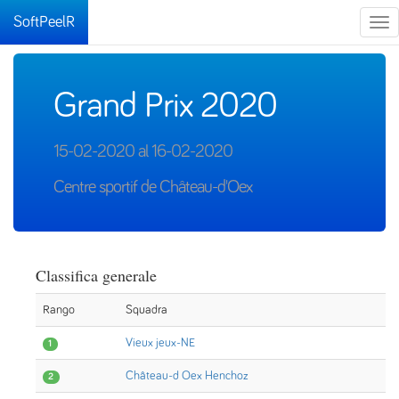
SoftPeelR
Tog
nav
Grand Prix 2020
15-02-2020 al 16-02-2020
Centre sportif de Château-d'Oex
Classifica generale
Rango
Squadra
Vieux jeux-NE
1
Château-d Oex Henchoz
2