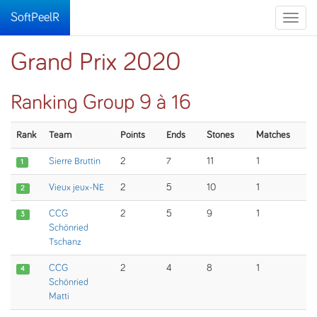
SoftPeelR
Toggle
naviga
Grand Prix 2020
Ranking Group 9 à 16
Rank
Team
Points
Ends
Stones
Matches
Sierre Bruttin
2
7
11
1
1
Vieux jeux-NE
2
5
10
1
2
CCG
2
5
9
1
3
Schönried
Tschanz
CCG
2
4
8
1
4
Schönried
Matti