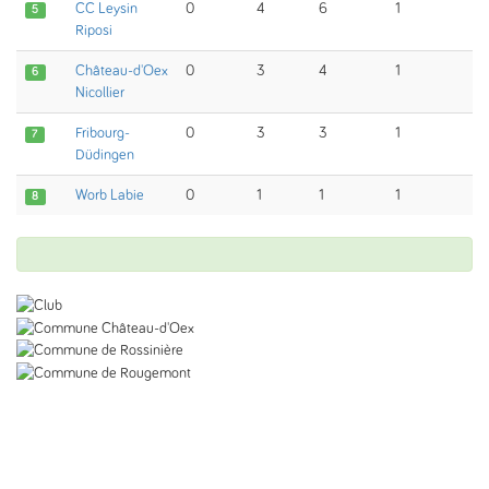
CC Leysin
0
4
6
1
5
Riposi
Château-d'Oex
0
3
4
1
6
Nicollier
Fribourg-
0
3
3
1
7
Düdingen
Worb Labie
0
1
1
1
8