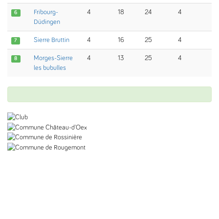
Fribourg-
4
18
24
4
6
Düdingen
Sierre Bruttin
4
16
25
4
7
Morges-Sierre
4
13
25
4
8
les bubulles