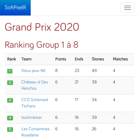
SoftPeelR
Toggle
naviga
Grand Prix 2020
Ranking Group 1 à 8
Rank
Team
Points
Ends
Stones
Matches
Vieux jeux-NE
8
23
49
4
1
Château-d Oex
6
21
38
4
2
Henchoz
CCG Schönried
6
17
34
4
3
Tschanz
Isschmelzer
6
16
39
4
4
Les Contamines
6
16
26
4
5
Rosellette