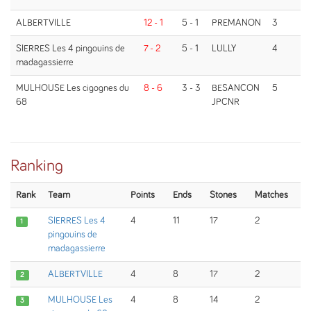
ALBERTVILLE
12 - 1
5 - 1
PREMANON
3
SIERRES Les 4 pingouins de
7 - 2
5 - 1
LULLY
4
madagassierre
MULHOUSE Les cigognes du
8 - 6
3 - 3
BESANCON
5
68
JPCNR
Ranking
Rank
Team
Points
Ends
Stones
Matches
SIERRES Les 4
4
11
17
2
1
pingouins de
madagassierre
ALBERTVILLE
4
8
17
2
2
MULHOUSE Les
4
8
14
2
3