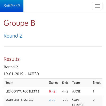
SoftPeelR
Toggle
naviga
Groupe B
Round 2
Results
Round 2
19-01-2019 - 14H30
Team
Stones
Ends
Team
Sheet
LES CONTA ROSELETTE
6 - 2
4 - 2
AJOIE
1
MARGARITA Markus
4 - 2
3 - 2
SAINT
2
GERVAIS