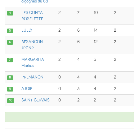
cigognes du 68
LES CONTA
2
7
10
2
4
ROSELETTE
LULLY
2
6
14
2
5
BESANCON
2
6
12
2
6
JPCNR
MARGARITA
2
4
5
2
7
Markus
PREMANON
0
4
4
2
8
AJOIE
0
3
4
2
9
SAINT GERVAIS
0
2
2
2
10