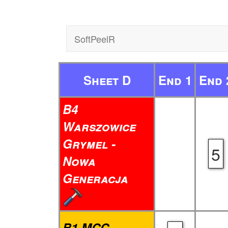
SoftPeelR
Sheet D
End 1
End 
B4
Warszowice
Grymel -
5
Nowa
Generacja
B1 MCC