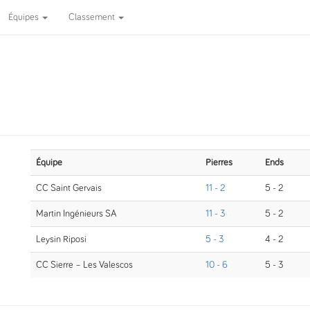
Équipes
Classement
Équipe
Pierres
Ends
CC Saint Gervais
11 - 2
5 - 2
Martin Ingénieurs SA
11 - 3
5 - 2
Leysin Riposi
5 - 3
4 - 2
CC Sierre – Les Valescos
10 - 6
5 - 3