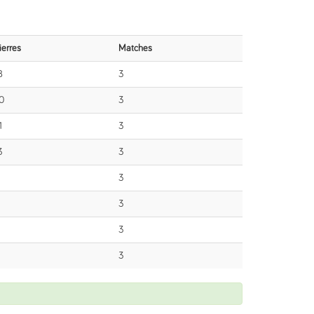
ierres
Matches
8
3
0
3
1
3
3
3
3
3
1
3
3