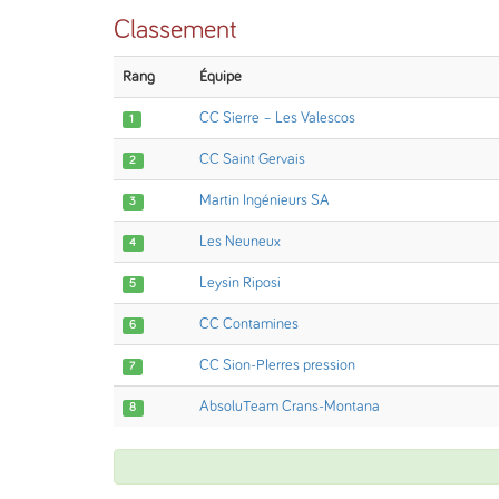
Classement
Rang
Équipe
CC Sierre – Les Valescos
1
CC Saint Gervais
2
Martin Ingénieurs SA
3
Les Neuneux
4
Leysin Riposi
5
CC Contamines
6
CC Sion-PIerres pression
7
AbsoluTeam Crans-Montana
8