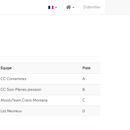
S'identifier
Équipe
Piste
CC Contamines
A
CC Sion-PIerres pression
B
AbsoluTeam Crans-Montana
C
Les Neuneux
D