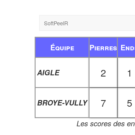
SoftPeelR
Équipe
Pierres
End
2
1
AIGLE
7
5
BROYE-VULLY
Les scores des en