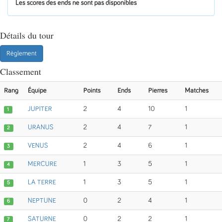
Les scores des ends ne sont pas disponibles
Détails du tour
Règlement
Classement
Rang
Équipe
Points
Ends
Pierres
Matches
JUPITER
2
4
10
1
1
URANUS
2
4
7
1
2
VENUS
2
4
6
1
3
MERCURE
1
3
5
1
4
LA TERRE
1
3
5
1
5
NEPTUNE
0
2
4
1
6
SATURNE
0
2
2
1
7