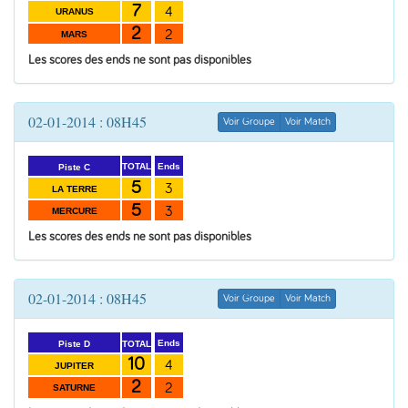
7
4
URANUS
2
2
MARS
Les scores des ends ne sont pas disponibles
02-01-2014 : 08H45
Voir Groupe
Voir Match
Ends
TOTAL
Piste C
5
3
LA TERRE
5
3
MERCURE
Les scores des ends ne sont pas disponibles
02-01-2014 : 08H45
Voir Groupe
Voir Match
Ends
TOTAL
Piste D
10
4
JUPITER
2
2
SATURNE