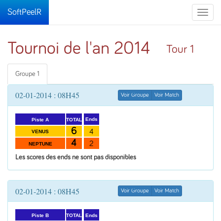
SoftPeelR
Toggle
naviga
Tournoi de l'an 2014
Tour 1
Groupe 1
02-01-2014 : 08H45
Voir Groupe
Voir Match
Ends
TOTAL
Piste A
6
4
VENUS
4
2
NEPTUNE
Les scores des ends ne sont pas disponibles
02-01-2014 : 08H45
Voir Groupe
Voir Match
Ends
TOTAL
Piste B