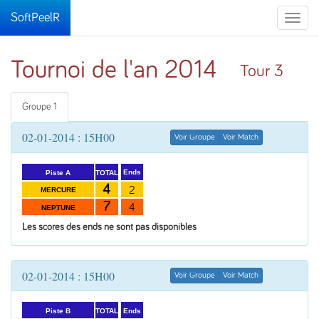
SoftPeelR
Toggle
naviga
Tournoi de l'an 2014
Tour 3
Groupe 1
02-01-2014 : 15H00
Voir Groupe
Voir Match
Ends
TOTAL
Piste A
4
2
MERCURE
7
4
NEPTUNE
Les scores des ends ne sont pas disponibles
02-01-2014 : 15H00
Voir Groupe
Voir Match
Ends
TOTAL
Piste B