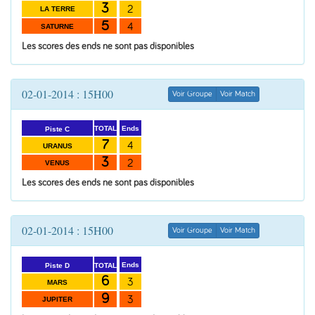
3
2
LA TERRE
5
4
SATURNE
Les scores des ends ne sont pas disponibles
02-01-2014 : 15H00
Voir Groupe
Voir Match
Ends
TOTAL
Piste C
7
4
URANUS
3
2
VENUS
Les scores des ends ne sont pas disponibles
02-01-2014 : 15H00
Voir Groupe
Voir Match
Ends
TOTAL
Piste D
6
3
MARS
9
3
JUPITER