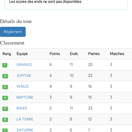
Les scores des ends ne sont pas disponibles
Détails du tour
Règlement
Classement
Rang
Équipe
Points
Ends
Pierres
Matches
URANUS
6
11
20
3
1
JUPITER
4
10
23
3
2
VENUS
4
9
16
3
3
NEPTUNE
3
9
15
3
4
MARS
2
11
23
3
5
LA TERRE
2
8
12
3
6
SATURNE
2
6
7
3
7