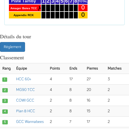
1
2
3
4
5
6
7
8
Piste Tårnby
TOTAL
0
Amager Boies TCC
0
Appendix RCK
Détails du tour
Règlement
Classement
Rang
Équipe
Points
Ends
Pierres
Matches
HCC 60+
4
17
27
3
1
MG90 TCC
4
8
20
2
2
COWI GCC
2
8
16
2
3
Plan B HCC
2
8
15
2
4
GCC Wannabees
2
7
17
2
5