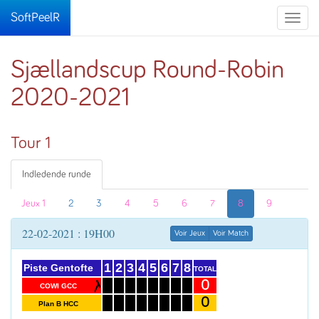
SoftPeelR
Toggle
naviga
Sjællandscup Round-Robin
2020-2021
Tour 1
Indledende runde
Jeux 1
2
3
4
5
6
7
8
9
22-02-2021 : 19H00
Voir Jeux
Voir Match
1
2
3
4
5
6
7
8
Piste Gentofte
TOTAL
0
COWI GCC
0
Plan B HCC