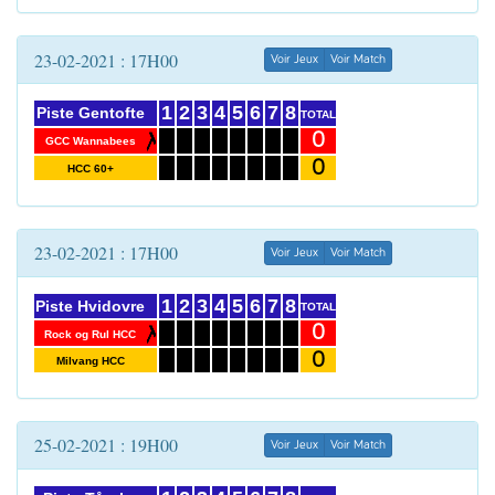
23-02-2021 : 17H00
Voir Jeux
Voir Match
1
2
3
4
5
6
7
8
Piste Gentofte
TOTAL
0
GCC Wannabees
0
HCC 60+
23-02-2021 : 17H00
Voir Jeux
Voir Match
1
2
3
4
5
6
7
8
Piste Hvidovre
TOTAL
0
Rock og Rul HCC
0
Milvang HCC
25-02-2021 : 19H00
Voir Jeux
Voir Match