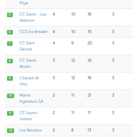
Poya
CC Sierre – Les
4
10
18
3
5
Valescos
CCG Ice Breaker
4
10
15
3
6
CC Saint
4
9
20
3
7
Gervais
CC Sierre-
3
12
19
3
8
Bruttin
L'Equipe de
3
12
18
3
9
choc
Martin
2
11
21
3
10
Ingénieurs SA
CC Leysin -
2
11
17
3
11
Juniors
Les Neuneux
2
8
13
3
12