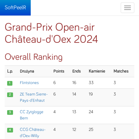
SoftPeelR
Toggle
naviga
Grand-Prix Open-air
Château-d'Oex 2024
Overall Ranking
L.p.
Drużyna
Points
Ends
Kamienie
Matches
Flintstones
6
16
33
3
1
ZE Team Sierre-
6
14
19
3
2
Pays-d'Enhaut
CC Zytglogge
4
13
24
3
3
Bern
CCG Château-
4
12
25
3
4
d'Oex-Willy