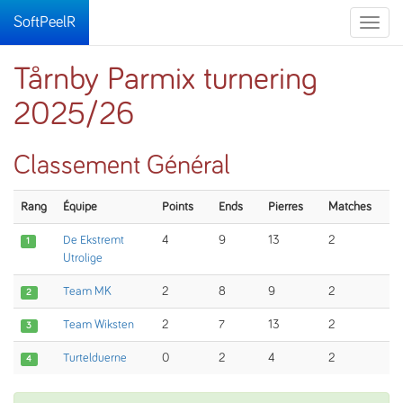
SoftPeelR
Toggle
naviga
Tårnby Parmix turnering
2025/26
Classement Général
Rang
Équipe
Points
Ends
Pierres
Matches
De Ekstremt
4
9
13
2
1
Utrolige
Team MK
2
8
9
2
2
Team Wiksten
2
7
13
2
3
Turtelduerne
0
2
4
2
4