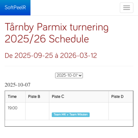
SoftPeelR
Toggle
naviga
Tårnby Parmix turnering
2025/26 Schedule
De 2025-09-25 à 2026-03-12
2025-10-07
Time
Piste B
Piste C
Piste D
19:00
Tour 1
Team MK v Team Wiksten