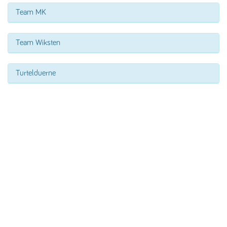
Team MK
Team Wiksten
Turtelduerne