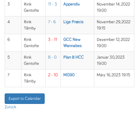
3
Rink
11 - 3
Appendix
November 14, 2022
Gentofte
19:00
4
Rink
7 - 6
Lige Præcis
November 29, 2022
Tårnby
19:15
6
Rink
3 - 11
GCC New
Dezember 12, 2022
Gentofte
Wannabes
19:00
5
Rink
8 - 0
Plan B HCC
Januar 30, 2023
Gentofte
19:00
7
Rink
2 - 10
MG90
März 16, 2023 19:15
Tårnby
Export to Calendar
Zurück