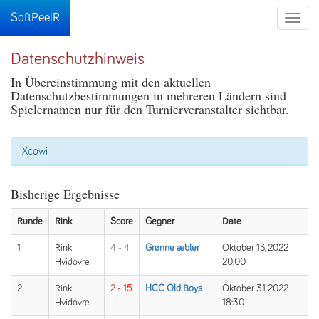
SoftPeelR
Toggle
naviga
Datenschutzhinweis
In Übereinstimmung mit den aktuellen
Datenschutzbestimmungen in mehreren Ländern sind
Spielernamen nur für den Turnierveranstalter sichtbar.
Xcowi
Bisherige Ergebnisse
Runde
Rink
Score
Gegner
Date
1
Rink
4 - 4
Grønne æbler
Oktober 13, 2022
Hvidovre
20:00
2
Rink
2 - 15
HCC Old Boys
Oktober 31, 2022
Hvidovre
18:30