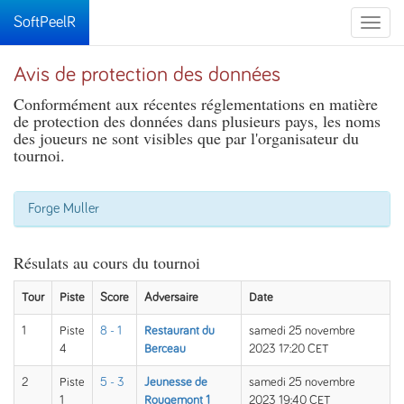
SoftPeelR
Toggle
naviga
Avis de protection des données
Conformément aux récentes réglementations en matière
de protection des données dans plusieurs pays, les noms
des joueurs ne sont visibles que par l'organisateur du
tournoi.
Forge Muller
Résulats au cours du tournoi
Tour
Piste
Score
Adversaire
Date
1
Piste
8 - 1
Restaurant du
samedi 25 novembre
4
Berceau
2023 17:20 CET
2
Piste
5 - 3
Jeunesse de
samedi 25 novembre
1
Rougemont 1
2023 19:40 CET