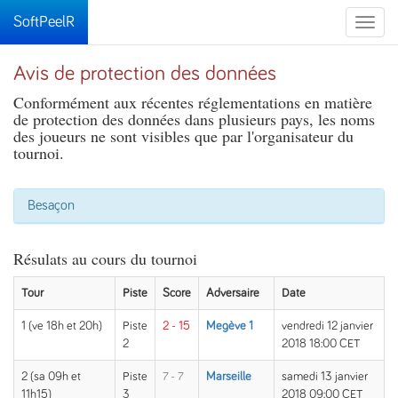
SoftPeelR
Toggle
naviga
Avis de protection des données
Conformément aux récentes réglementations en matière
de protection des données dans plusieurs pays, les noms
des joueurs ne sont visibles que par l'organisateur du
tournoi.
Besaçon
Résulats au cours du tournoi
Tour
Piste
Score
Adversaire
Date
1 (ve 18h et 20h)
Piste
2 - 15
Megève 1
vendredi 12 janvier
2
2018 18:00 CET
2 (sa 09h et
Piste
7 - 7
Marseille
samedi 13 janvier
11h15)
3
2018 09:00 CET