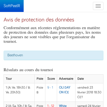
SoftPeelR
Toggle
naviga
Avis de protection des données
Conformément aux récentes réglementations en matière
de protection des données dans plusieurs pays, les noms
des joueurs ne sont visibles que par l'organisateur du
tournoi.
Beethoven
Résulats au cours du tournoi
Tour
Piste
Score
Adversaire
Date
1 (A: Ve. 18h30 / B:
Piste
9 - 1
OLI DAY
vendredi 23
Ve. 20h30)
B
ON ICE
février 2018 18:30
CET
2 (A: Sa. 10h / B: Sa.
Piste
1 - 12
White
samedi 24 février