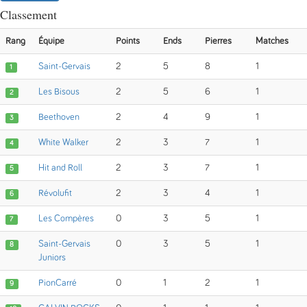
Classement
Rang
Équipe
Points
Ends
Pierres
Matches
Saint-Gervais
2
5
8
1
1
Les Bisous
2
5
6
1
2
Beethoven
2
4
9
1
3
White Walker
2
3
7
1
4
Hit and Roll
2
3
7
1
5
Révolufit
2
3
4
1
6
Les Compères
0
3
5
1
7
Saint-Gervais
0
3
5
1
8
Juniors
PionCarré
0
1
2
1
9