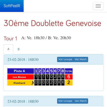
SoftPeelR
Toggle
naviga
30ème Doublette Genevoise
A: Ve. 18h30 / B: Ve. 20h30
Tour 1
A
B
23-02-2018 : 18H30
Voir Groupe
Voir Match
1
2
3
4
5
6
7
8
Piste A
TOTAL
6
1
1
1
1
0
2
X
X
Les Bisous
2
0
0
0
0
2
0
X
X
PionCarré
23-02-2018 : 18H30
Voir Groupe
Voir Match