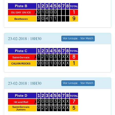
1
2
3
4
5
6
7
8
Piste B
TOTAL
1
0
1
0
0
0
OLI DAY ON ICE
9
3
0
4
1
1
Beethoven
23-02-2018 : 18H30
Voir Groupe
Voir Match
1
2
3
4
5
6
7
8
Piste C
TOTAL
8
1
2
1
0
3
1
X
X
Saint-Gervais
1
0
0
0
1
0
0
X
X
CALVIN ROCKS
23-02-2018 : 18H30
Voir Groupe
Voir Match
1
2
3
4
5
6
7
8
Piste D
TOTAL
7
2
0
0
0
3
2
X
X
Hit and Roll
5
Saint-Gervais
0
2
2
1
0
0
X
X
Juniors