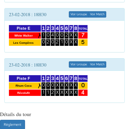
23-02-2018 : 18H30
Voir Groupe
Voir Match
1
2
3
4
5
6
7
8
Piste E
TOTAL
7
1
0
4
0
0
2
X
X
White Walker
5
0
2
0
2
1
0
X
X
Les Compères
23-02-2018 : 18H30
Voir Groupe
Voir Match
1
2
3
4
5
6
7
8
Piste F
TOTAL
0
0
0
0
X
X
X
X
X
Rhum Coca
4
1
1
2
X
X
X
X
X
Révolufit
Détails du tour
Règlement