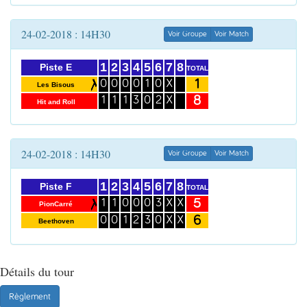
24-02-2018 : 14H30
Voir Groupe
Voir Match
1
2
3
4
5
6
7
8
Piste E
TOTAL
1
0
0
0
0
1
0
X
Les Bisous
8
1
1
1
3
0
2
X
Hit and Roll
24-02-2018 : 14H30
Voir Groupe
Voir Match
1
2
3
4
5
6
7
8
Piste F
TOTAL
5
1
1
0
0
0
3
X
X
PionCarré
6
0
0
1
2
3
0
X
X
Beethoven
Détails du tour
Règlement