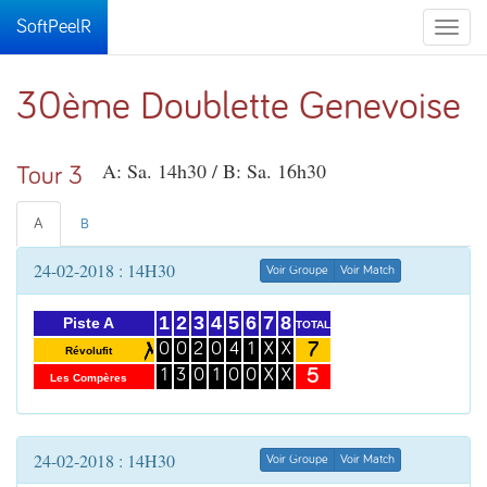
SoftPeelR
Toggle
naviga
30ème Doublette Genevoise
A: Sa. 14h30 / B: Sa. 16h30
Tour 3
A
B
24-02-2018 : 14H30
Voir Groupe
Voir Match
1
2
3
4
5
6
7
8
Piste A
TOTAL
7
0
0
2
0
4
1
X
X
Révolufit
5
1
3
0
1
0
0
X
X
Les Compères
24-02-2018 : 14H30
Voir Groupe
Voir Match