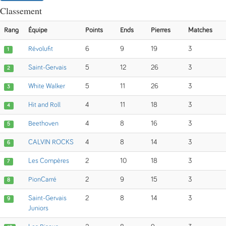
Classement
Rang
Équipe
Points
Ends
Pierres
Matches
Révolufit
6
9
19
3
1
Saint-Gervais
5
12
26
3
2
White Walker
5
11
26
3
3
Hit and Roll
4
11
18
3
4
Beethoven
4
8
16
3
5
CALVIN ROCKS
4
8
14
3
6
Les Compères
2
10
18
3
7
PionCarré
2
9
15
3
8
Saint-Gervais
2
8
14
3
9
Juniors