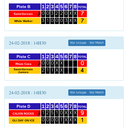
1
2
3
4
5
6
7
8
Piste B
TOTAL
7
0
0
3
2
2
0
X
X
Saint-Gervais
7
3
1
0
0
0
3
X
X
White Walker
24-02-2018 : 14H30
Voir Groupe
Voir Match
1
2
3
4
5
6
7
8
Piste C
TOTAL
0
0
0
0
X
X
Rhum Coca
4
Saint-Gervais
2
1
1
X
X
Juniors
24-02-2018 : 14H30
Voir Groupe
Voir Match
1
2
3
4
5
6
7
8
Piste D
TOTAL
9
1
2
5
1
0
X
X
X
CALVIN ROCKS
1
0
0
0
0
1
X
X
X
OLI DAY ON ICE