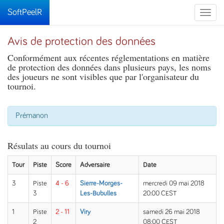
SoftPeelR
Toggle
naviga
Avis de protection des données
Conformément aux récentes réglementations en matière
de protection des données dans plusieurs pays, les noms
des joueurs ne sont visibles que par l'organisateur du
tournoi.
Prémanon
Résulats au cours du tournoi
Tour
Piste
Score
Adversaire
Date
3
Piste
4 - 6
Sierre-Morges-
mercredi 09 mai 2018
3
Les-Bubulles
20:00 CEST
1
Piste
2 - 11
Viry
samedi 26 mai 2018
2
08:00 CEST